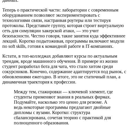
данных.
Теперь о практической части: лаборатории с современным
оборудованием позволяют экспериментировать с
технологиями связи, настраивая роутеры или тестируя
протоколы. Представьте группу, которая строит виртуальную
сеть для симуляции хакерской атаки, — это учит
безопасности. Честно говоря, такие занятия куда эффективнее
лекций. Коротко подытоживая, программы включают модули
по soft skills, готовя к командной работе в IT-компаниях.
Кстати, в топ-колледжах добавляют курсы по актуальным
трендам, вроде машинного обучения. В примере из жизни
студент разработал бота для чата, что стало хитом среди
сокурсников. Конечно, содержание адаптируется под рынок, с
обновлениями ежегодно. В итоге, это не статичный план, а
динамичная траектория к профессии.
Между тем, стажировки — ключевой элемент, где
студенты применяют знания в реальных фирмах.
Подумайте, насколько это ценно для резюме. А
ведь некоторые программы предлагают двойные
дипломы с вузами. Коротко: структура
сбалансирована, сочетая теорию с практикой для
полноценного образования.