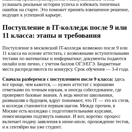
услышать реальные истории успеха и избежать типичных
ошибок на старте. Это поможет принять взвешенное решение,
ведущее к успешной карьере.
Поступление в IT-колледж после 9 или
11 класса: этапы и требования
Поступление в московский IT-колледж возможно после 9 или
11 класса на основе аттестата, с возможными вступительными
тестами по математике и информатике; документы подаются
онлайн или лично, с учетом баллов ОГЭ/ЕГЭ. Бюджетные
места распределяются по конкурсу. Срок обучения — 3-4 года.
Сначала разберемся с поступлением после 9 класса:
здесь
все проще, чем кажется, — нужен аттестат с хорошими
отметками по точным наукам, и иногда собеседование, где
проверяют базовые знания. А ведь многие школьники,
размышляя о будущем, вдруг понимают, что IT — это их стезя,
и колледж становится первым шагом. Между прочим, в
Москве есть колледжи с подготовительными курсами,
помогающими подтянуть навыки. И вот, коротко: процесс
включает подачу заявления в июне-июле, прохождение тестов,
и к сентябрю вы уже студент.