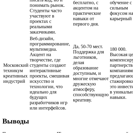
бесплатно, с
обучение с
понимать рынок.
акцентом на
сильным
Студенты часто
практические
фокусом н
участвуют в
навыки от
карьерный 
проектах с
первого дня.
реальными
заказчиками.
Веб-дизайн,
программирование,
Да, 50-70 мест.
мультимедиа.
180 000.
Поддержка для
Акцент на
Высокая ц
льготников,
творчестве, где
компенсир
делая
Московский
студенты создают
партнерств
образование
техникум
интерактивные
компаниям
доступным, и
креативных
проекты, смешивая
предлага
многие отмечают
индустрий
искусство и
стажировки
дружескую
технологии, что
это инвест
атмосферу,
идеально для
в уникаль
способствующую
будущих
навыки.
креативу.
разработчиков игр
или интерфейсов.
Выводы