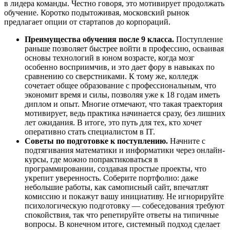
в лидера команды. Честно говоря, это мотивирует продолжать
обучение. Коротко подытоживая, московский рынок
предлагает опции от стартапов до корпораций.
Преимущества обучения после 9 класса.
Поступление
раньше позволяет быстрее войти в профессию, осваивая
основы технологий в юном возрасте, когда мозг
особенно восприимчив, и это дает фору в навыках по
сравнению со сверстниками. К тому же, колледж
сочетает общее образование с профессиональным, что
экономит время и силы, позволяя уже к 18 годам иметь
диплом и опыт. Многие отмечают, что такая траектория
мотивирует, ведь практика начинается сразу, без лишних
лет ожидания. В итоге, это путь для тех, кто хочет
оперативно стать специалистом в IT.
Советы по подготовке к поступлению.
Начните с
подтягивания математики и информатики через онлайн-
курсы, где можно попрактиковаться в
программировании, создавая простые проекты, что
укрепит уверенность. Соберите портфолио: даже
небольшие работы, как самописный сайт, впечатлят
комиссию и покажут вашу инициативу. Не игнорируйте
психологическую подготовку — собеседования требуют
спокойствия, так что репетируйте ответы на типичные
вопросы. В конечном итоге, системный подход сделает