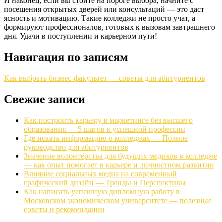
И наконец, если вы стоите на пороге выбора, начните с
посещения открытых дверей или консультаций — это даст
ясность и мотивацию. Такие колледжи не просто учат, а
формируют профессионалов, готовых к вызовам завтрашнего
дня. Удачи в поступлении и карьерном пути!
Навигация по записям
Как выбрать бизнес-факультет — советы для абитуриентов
Свежие записи
Как построить карьеру в маркетинге без высшего
образования — 5 шагов к успешной профессии
Где искать информацию о колледжах — Полное
руководство для абитуриентов
Значение волонтёрства для будущих медиков в колледже
— как опыт помогает в карьере и личностном развитии
Влияние социальных медиа на современный
графический дизайн — Тренды и Перспективы
Как написать успешную дипломную работу в
Московском экономическом университете — полезные
советы и рекомендации