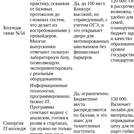
120 000. О
практику, осваивая
Да, до 100 мест.
в рассрочк
от базовых
Конкурс
возможна, 
протоколов до
высокий, но
удобно для
сложных систем,
справедливый, с
семей,
что делает их
учетом ОГЭ, и
Колледж
планирую
востребованными у
это открывает
связи №54
бюджет зар
провайдеров.
двери для
и качество
Многие
мотивированных
образовани
выпускники
школьников без
уровне
отмечают сильную
финансовых
государст
лабораторную базу,
барьеров.
стандартов
позволяющую
экспериментировать
с реальным
оборудованием.
Информационные
технологии,
Да, ограниченно.
программирование,
Бюджетные
150 000.
бизнес-IT.
места
Включает
Программы
распределяются
онлайн-дос
сочетают кодинг с
по баллам, и это
материалы,
анализом, готовя к
шанс для
оправдыва
Синергия
ролям в стартапах,
талантливых
цену для те
IT-колледж
где нужно не только
поступить
ищет гибко
писать код, но и