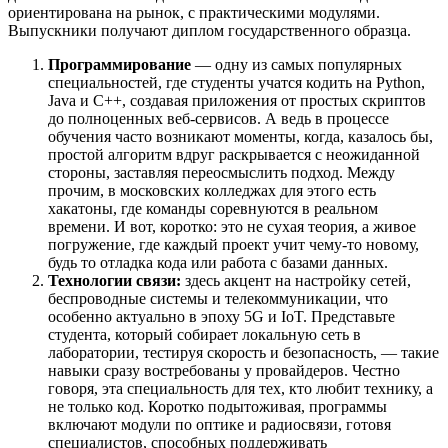
ориентирована на рынок, с практическими модулями.
Выпускники получают диплом государственного образца.
Программирование
— одну из самых популярных
специальностей, где студенты учатся кодить на Python,
Java и C++, создавая приложения от простых скриптов
до полноценных веб-сервисов. А ведь в процессе
обучения часто возникают моменты, когда, казалось бы,
простой алгоритм вдруг раскрывается с неожиданной
стороны, заставляя переосмыслить подход. Между
прочим, в московских колледжах для этого есть
хакатоны, где команды соревнуются в реальном
времени. И вот, коротко: это не сухая теория, а живое
погружение, где каждый проект учит чему-то новому,
будь то отладка кода или работа с базами данных.
Технологии связи:
здесь акцент на настройку сетей,
беспроводные системы и телекоммуникации, что
особенно актуально в эпоху 5G и IoT. Представьте
студента, который собирает локальную сеть в
лаборатории, тестируя скорость и безопасность, — такие
навыки сразу востребованы у провайдеров. Честно
говоря, эта специальность для тех, кто любит технику, а
не только код. Коротко подытоживая, программы
включают модули по оптике и радиосвязи, готовя
специалистов, способных поддерживать