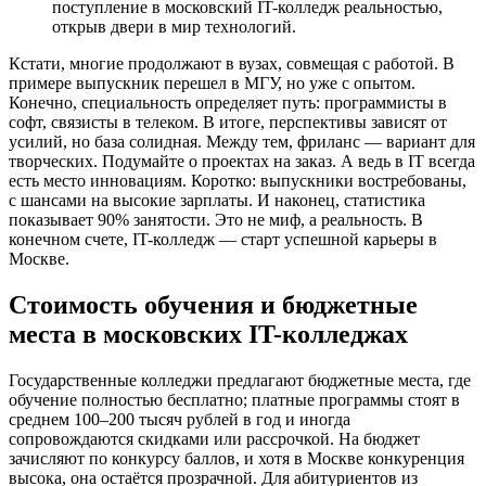
поступление в московский IT-колледж реальностью,
открыв двери в мир технологий.
Кстати, многие продолжают в вузах, совмещая с работой. В
примере выпускник перешел в МГУ, но уже с опытом.
Конечно, специальность определяет путь: программисты в
софт, связисты в телеком. В итоге, перспективы зависят от
усилий, но база солидная. Между тем, фриланс — вариант для
творческих. Подумайте о проектах на заказ. А ведь в IT всегда
есть место инновациям. Коротко: выпускники востребованы,
с шансами на высокие зарплаты. И наконец, статистика
показывает 90% занятости. Это не миф, а реальность. В
конечном счете, IT-колледж — старт успешной карьеры в
Москве.
Стоимость обучения и бюджетные
места в московских IT-колледжах
Государственные колледжи предлагают бюджетные места, где
обучение полностью бесплатно; платные программы стоят в
среднем 100–200 тысяч рублей в год и иногда
сопровождаются скидками или рассрочкой. На бюджет
зачисляют по конкурсу баллов, и хотя в Москве конкуренция
высока, она остаётся прозрачной. Для абитуриентов из