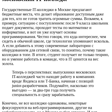
Государственные IT-колледжи в Москве предлагают
бюджетные места, что делает образование доступным даже
для тех, кто не готов тратить огромные суммы. Возьмем, к
примеру, ситуацию с поступлением: после 9 класса школьник
подает документы, проходит тесты по математике и
информатике, и вот он уже изучает основы
программирования. Честно говоря, это куда интереснее, чем
сидеть в обычной школе, где технологии упоминают вскользь.
А если добавить к этому современные лаборатории с
оборудованием для сетевой связи, то понятно, почему такие
колледжи в топе. В итоге, студент получает не только теорию,
но и умение работать в команде, что в IT ценится на вес
золота.
Теперь о перспективах: выпускники московских
IT-колледжей часто находят работу в компаниях
вроде Яндекса или Т-Банка, начиная с позиций
junior-разработчиков. Подумайте, насколько это
выгодно — за два-три года получить
специальность и сразу зарабатывать.
Конечно, не все колледжи одинаковы, некоторые
фокусируются на веб-программировании, другие на