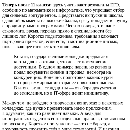
Теперь после 11 класса:
здесь учитывают результаты ЕГЭ,
особенно по математике и информатике, что упрощает отбор
для сильных абитуриентов. Представьте: выпускник школы,
сдавший экзамены на высокие баллы, сразу попадает в группу
с продвинутыми программами. Честно говоря, это шанс
сэкономить время, перейдя прямо к специальности без
лишних лет. Коротко подытоживая, требования включают
портфолио проектов, если есть, и мотивационное письмо,
показывающее интерес к технологиям.
Кстати, государственные колледжи предлагают
квоты для льготников, что делает поступление
доступным. В одном примере парень из региона
подал документы онлайн и прошел, несмотря на
конкуренцию. Конечно, подготовка важна: курсы
по программированию заранее повышают шансы.
В итоге, этапы стандартны — от сбора документов
до зачисления, но в IT-сфере ценят инициативу.
Между тем, не забудьте о творческих конкурсах в некоторых
колледжах, где нужно презентовать идею приложения.
Подумайте, как это развивает навыки. А ведь для
иностранных студентов есть отдельные правила, с экзаменом
по русскому. Коротко: поступление — это не барьер, а
возможность проявить себя в мире технологий. И наконец,